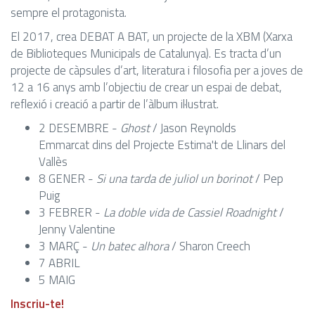
sempre el protagonista.
El 2017, crea DEBAT A BAT, un projecte de la XBM (Xarxa
de Biblioteques Municipals de Catalunya). Es tracta d’un
projecte de càpsules d’art, literatura i filosofia per a joves de
12 a 16 anys amb l’objectiu de crear un espai de debat,
reflexió i creació a partir de l’àlbum il·lustrat.
2 DESEMBRE -
Ghost
/ Jason Reynolds
Emmarcat dins del Projecte Estima't de Llinars del
Vallès
8 GENER -
Si una tarda de juliol un borinot
/ Pep
Puig
3 FEBRER -
La doble vida de Cassiel Roadnight
/
Jenny Valentine
3 MARÇ -
Un batec alhora
/ Sharon Creech
7 ABRIL
5 MAIG
Inscriu-te!