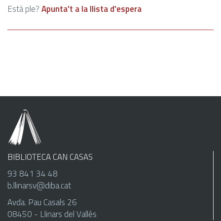
Està ple?
Apunta't a la llista d'espera
BIBLIOTECA CAN CASAS
93 841 34 48
b.llinarsv@diba.cat
Avda. Pau Casals 26
08450 - Llinars del Vallès