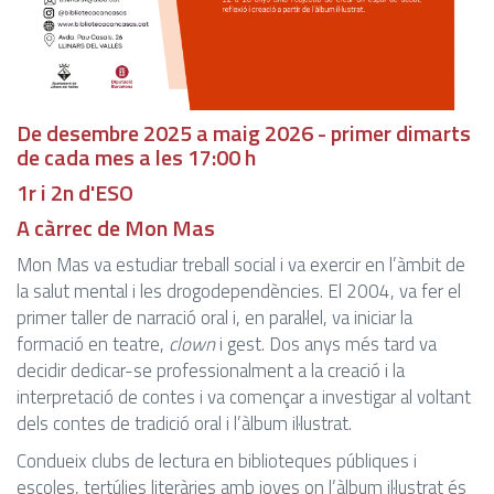
De desembre 2025 a maig 2026 - primer dimarts
de cada mes a les 17:00 h
1r i 2n d'ESO
A càrrec de Mon Mas
Mon Mas va estudiar treball social i va exercir en l’àmbit de
la salut mental i les drogodependències. El 2004, va fer el
primer taller de narració oral i, en paral·lel, va iniciar la
formació en teatre,
clown
i gest. Dos anys més tard va
decidir dedicar-se professionalment a la creació i la
interpretació de contes i va començar a investigar al voltant
dels contes de tradició oral i l’àlbum il·lustrat.
Condueix clubs de lectura en biblioteques públiques i
escoles, tertúlies literàries amb joves on l’àlbum il·lustrat és