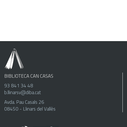
BIBLIOTECA CAN CASAS
93 841 34 48
b.llinarsv@diba.cat
Avda. Pau Casals 26
08450 - Llinars del Vallès