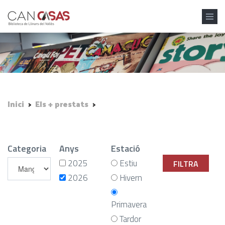
Vés al contingut
Inici
>
Els + prestats
>
Categoria
Anys
Estació
2025
Estiu
2026
Hivern
Primavera
Tardor