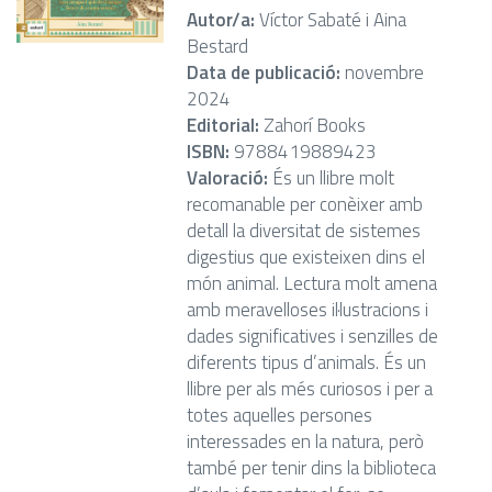
Autor/a:
Víctor Sabaté i Aina
Bestard
Data de publicació:
novembre
2024
Editorial:
Zahorí Books
ISBN:
9788419889423
Valoració:
És un llibre molt
recomanable per conèixer amb
detall la diversitat de sistemes
digestius que existeixen dins el
món animal. Lectura molt amena
amb meravelloses il·lustracions i
dades significatives i senzilles de
diferents tipus d’animals. És un
llibre per als més curiosos i per a
totes aquelles persones
interessades en la natura, però
també per tenir dins la biblioteca