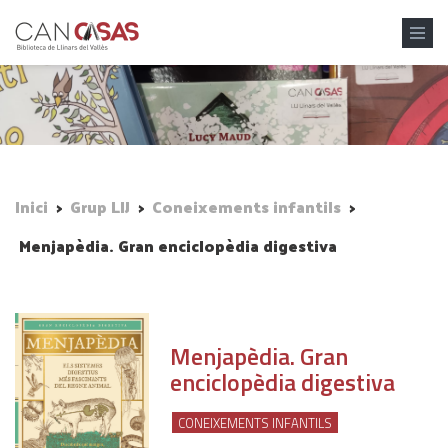
Vés al contingut
Inici
>
Grup LIJ
>
Coneixements infantils
>
Menjapèdia. Gran enciclopèdia digestiva
Menjapèdia. Gran
enciclopèdia digestiva
CONEIXEMENTS INFANTILS